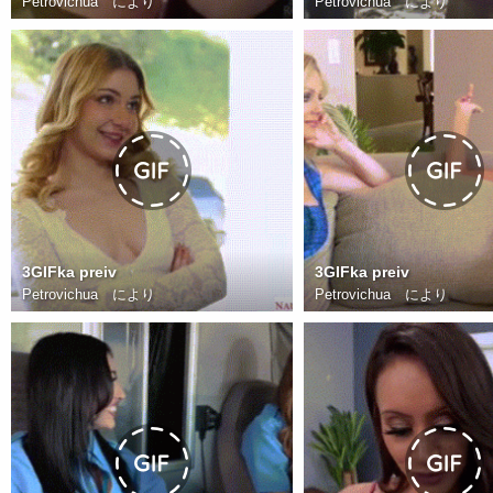
Petrovichua
により
Petrovichua
により
3GIFka preiv
3GIFka preiv
Petrovichua
により
Petrovichua
により