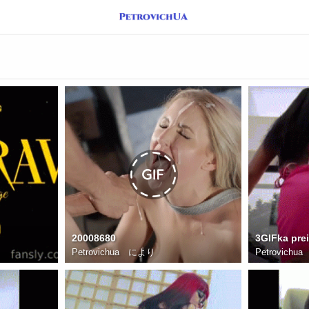
20008680
3GIFka pre
Petrovichua
により
Petrovichua