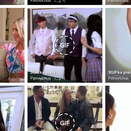
Petrovichua
により
Petrovichua
3GIFka preiv
3GIFka pre
Petrovichua
により
Petrovichua