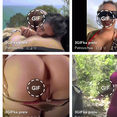
3GIFka preiv
3GIFka preiv
Petrovichua
により
Petrovichua
により
3GIFka preiv
3GIFka preiv