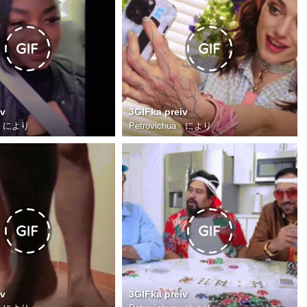
iv
3GIFka preiv
により
Petrovichua
により
iv
3GIFka preiv