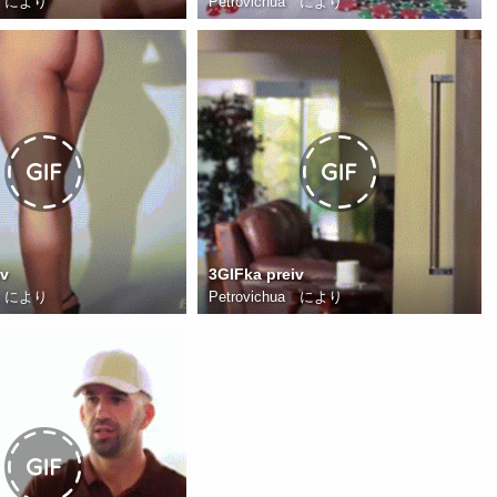
により
Petrovichua
により
iv
3GIFka preiv
により
Petrovichua
により