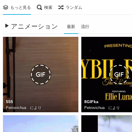
もっと見る
検索
ランダム
アニメーション
最新
流行
555
8GIFka
Petrovichua
により
Petrovichua
により