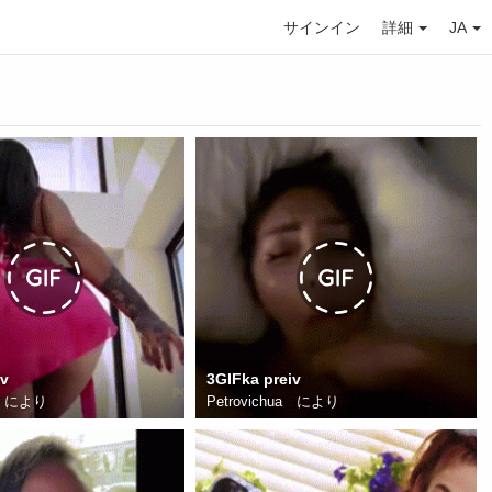
サインイン
詳細
JA
iv
3GIFka preiv
により
Petrovichua
により