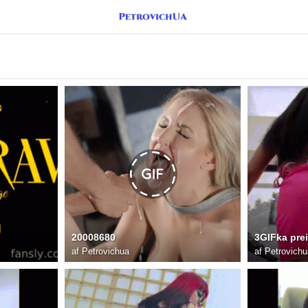
20008680
3GIFka pre
af
Petrovichua
af
Petrovichu