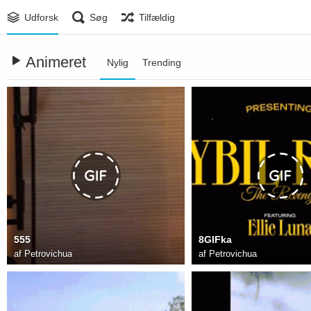
Udforsk
Søg
Tilfældig
Animeret
Nylig
Trending
555
8GIFka
af
Petrovichua
af
Petrovichua