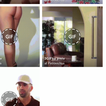
a
af
Petrovichua
iv
3GIFka preiv
a
af
Petrovichua