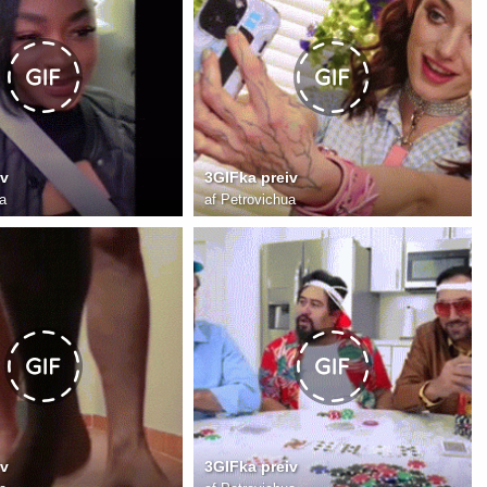
iv
3GIFka preiv
a
af
Petrovichua
iv
3GIFka preiv