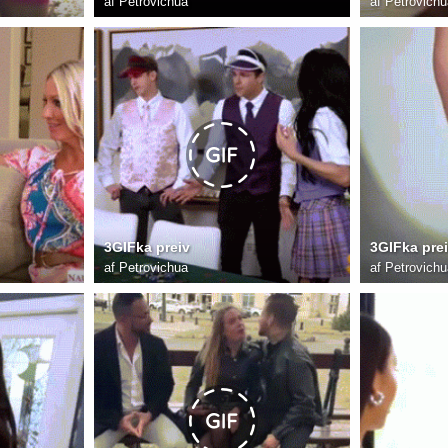
af
Petrovichua
af
Petrovichu
3GIFka preiv
3GIFka pre
af
Petrovichua
af
Petrovichu