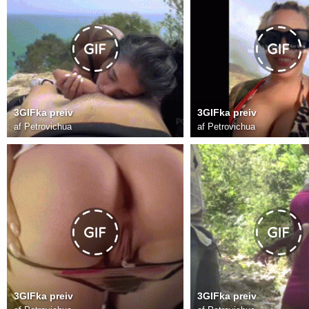
3GIFka preiv
3GIFka preiv
af
Petrovichua
af
Petrovichua
3GIFka preiv
3GIFka preiv