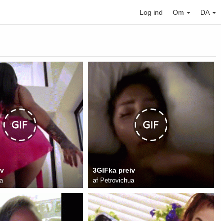
Log ind
Om
DA
iv
3GIFka preiv
a
af
Petrovichua