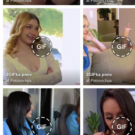
af
Petrovichua
af
Petrovichua
3GIFka preiv
3GIFka preiv
af
Petrovichua
af
Petrovichua