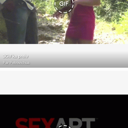
3GIFka preiv
Par
Petrovichua