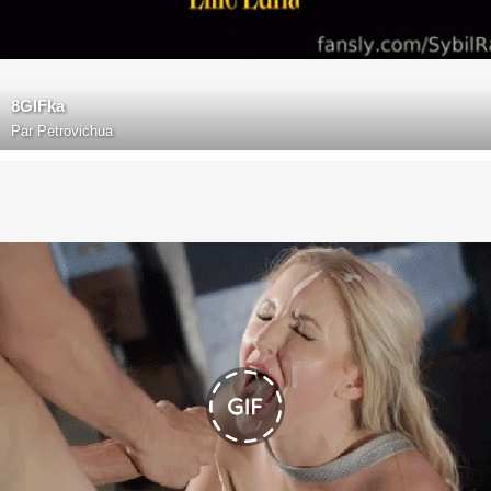
8GIFka
Par
Petrovichua