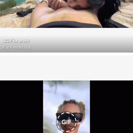
3GIFka preiv
Par
Petrovichua