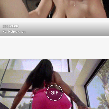
20008680
Par
Petrovichua