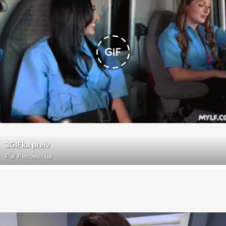
3GIFka preiv
Par
Petrovichua