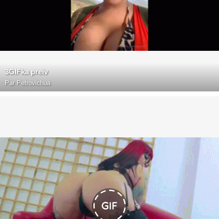
3GIFka preiv
Par
Petrovichua