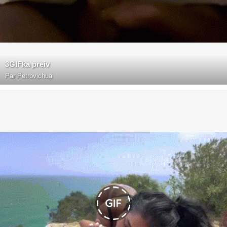
3GIFka preiv
Par
Petrovichua