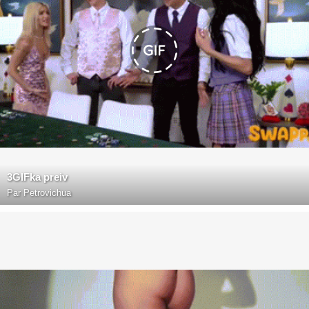
3GIFka preiv
Par
Petrovichua