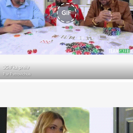
3GIFka preiv
Par
Petrovichua