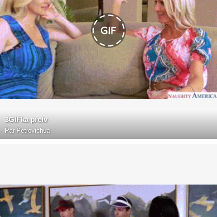
3GIFka preiv
Par
Petrovichua