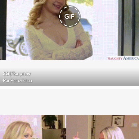
3GIFka preiv
Par
Petrovichua