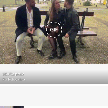
3GIFka preiv
Par
Petrovichua