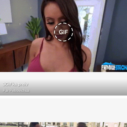
3GIFka preiv
Par
Petrovichua