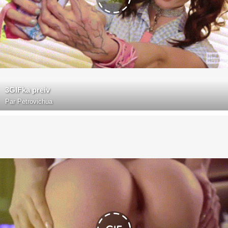
3GIFka preiv
Par
Petrovichua