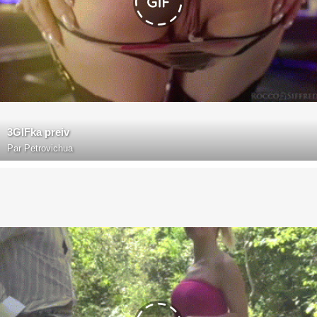
3GIFka preiv
Par
Petrovichua