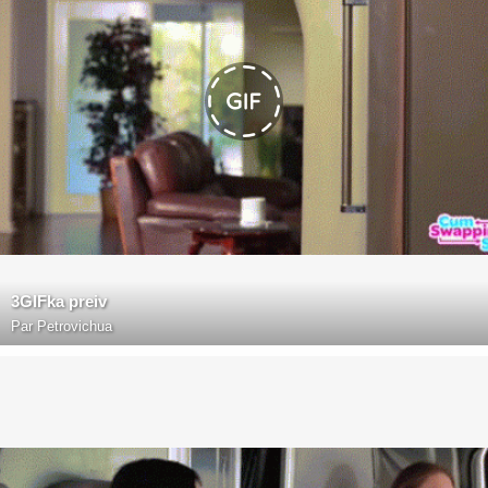
3GIFka preiv
Par
Petrovichua