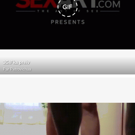
3GIFka preiv
Par
Petrovichua