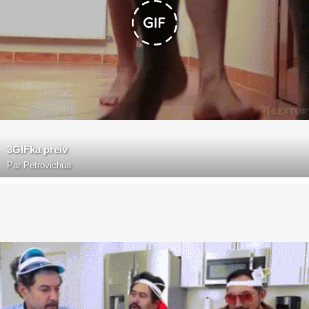
3GIFka preiv
Par
Petrovichua