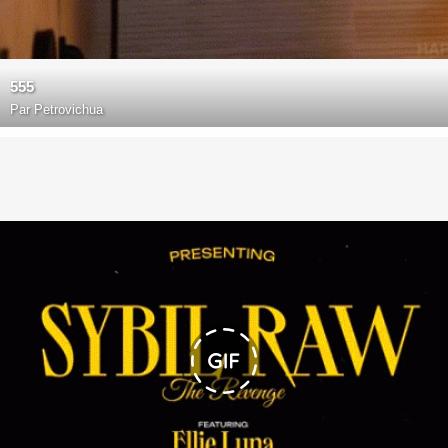
555
Par
Petrovichua