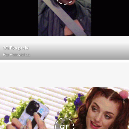
3GIFka preiv
Par
Petrovichua